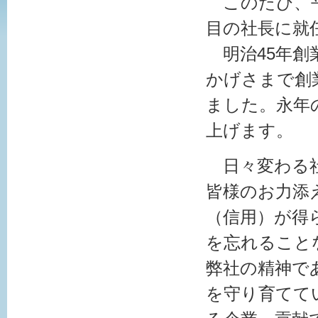
このたび、平
目の社長に就
明治45年創
かげさまで創
ました。永年
上げます。
日々変わる社
皆様のお力添
（信用）が得
を忘れること
弊社の精神で
を守り育てて